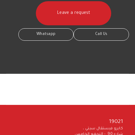
Whatsapp
Call Us
19021
كايرو فيستڤال سيتي ،
شارع 90. - التجمع الخامس