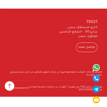
19021
كايرو فيستڤال سيتي ،
شارع 90. - التجمع الخامس
القاهرة، مصر
تواصل معنا
لأكثر من 30 عامًا ، أضافت أرابكو قيمة كبيرة إلى مجال التطوير العقاري من خلال إنشاء مشاريع
بجودة عالية جدًا
موقع دبي: مكتب 1102، برج صهيل 1، النهدة، دبي، الإمارات العربية المتحدة
© Arabco Developments
تليفون: +201155547560