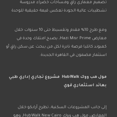
تصميم معماري راقٍ ومساحات خضراء مدروسة
تشطيبات عالية الجودة تعكس قيمة حقيقية للوحدة
ومع طرح 10% مقدم وتقسيط حتى 10 سنوات خلال
معارض Hazi Misr Prime، يصبح امتلاك وحدة في
كمبوند كاتليا فرصة نادرة لكل من يبحث عن سكن راقٍ أو
استثمار مضمون في القاهرة الجديدة.
مول هب ووك HubWalk مشروع تجاري إداري طبي
بعائد استثماري قوي
إلى جانب المشروعات السكنية، تطرح أرابكو خلال
المعارض مول هب ووك HubWalk New Cairo، وهو