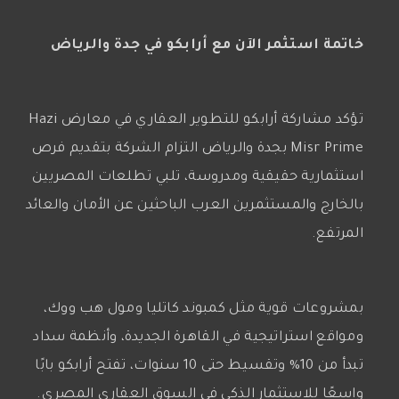
خاتمة استثمر الآن مع أرابكو في جدة والرياض
تؤكد مشاركة أرابكو للتطوير العقاري في معارض Hazi
Misr Prime بجدة والرياض التزام الشركة بتقديم فرص
استثمارية حقيقية ومدروسة، تلبي تطلعات المصريين
بالخارج والمستثمرين العرب الباحثين عن الأمان والعائد
المرتفع.
بمشروعات قوية مثل كمبوند كاتليا ومول هب ووك،
ومواقع استراتيجية في القاهرة الجديدة، وأنظمة سداد
تبدأ من 10% وتقسيط حتى 10 سنوات، تفتح أرابكو بابًا
واسعًا للاستثمار الذكي في السوق العقاري المصري.